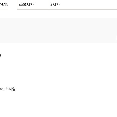
74.95
소요시간
2시간
도
투어 스타일